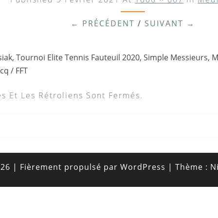
← PRÉCÉDENT
/
SUIVANT →
siak, Tournoi Elite Tennis Fauteuil 2020, Simple Messieurs, 
cq / FFT
s Et Les Rétroliens Sont Fermés.
026
|
Fièrement propulsé par
WordPress
|
Thème :
N