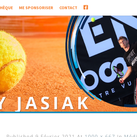
FACEBOOK
THÈQUE
ME SPONSORISER
CONTACT
Y JASIAK
 de paratennis
Published
9 Février 2021
At
1000 × 667
In
Méd