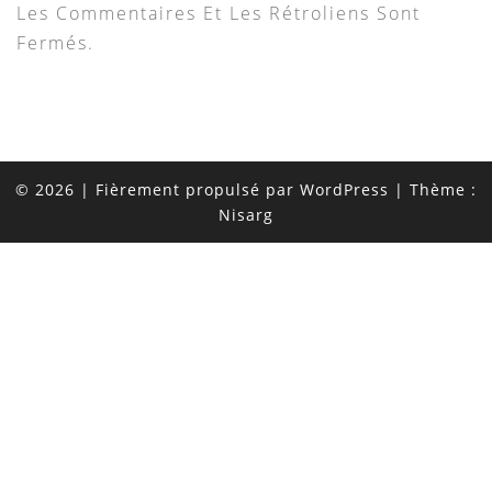
Les Commentaires Et Les Rétroliens Sont
Fermés.
© 2026
|
Fièrement propulsé par
WordPress
|
Thème :
Nisarg