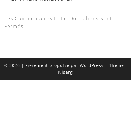
Les Commentaires Et Les Rétroliens Sont
Fermés.
© 2026
|
Fièrement propulsé par
WordPress
|
Thème :
Nisarg