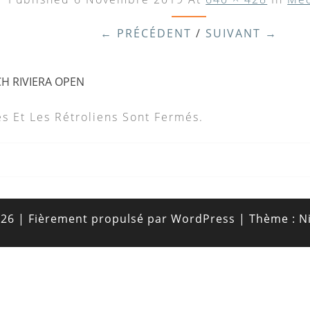
← PRÉCÉDENT
/
SUIVANT →
CH RIVIERA OPEN
s Et Les Rétroliens Sont Fermés.
026
|
Fièrement propulsé par
WordPress
|
Thème :
N