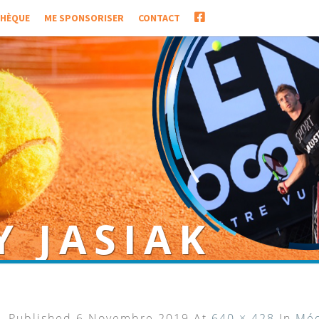
FACEBOOK
THÈQUE
ME SPONSORISER
CONTACT
Y JASIAK
 de paratennis
Published
6 Novembre 2019
At
640 × 428
In
Méd