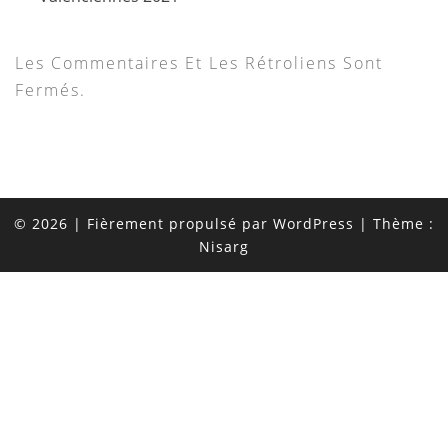
Les Commentaires Et Les Rétroliens Sont
Fermés.
© 2026
|
Fièrement propulsé par
WordPress
|
Thème :
Nisarg