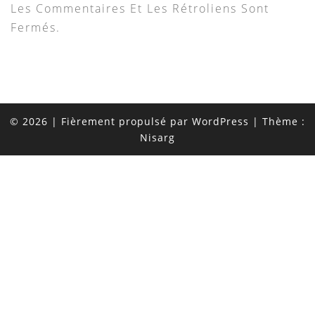
Les Commentaires Et Les Rétroliens Sont
Fermés.
© 2026
|
Fièrement propulsé par
WordPress
|
Thème :
Nisarg