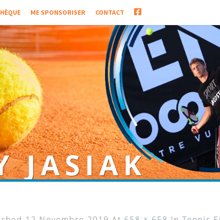
FACEBOOK
THÈQUE
ME SPONSORISER
CONTACT
Y JASIAK
 de paratennis
ished
12 Novembre 2019
At
658 × 658
In
Tennis E