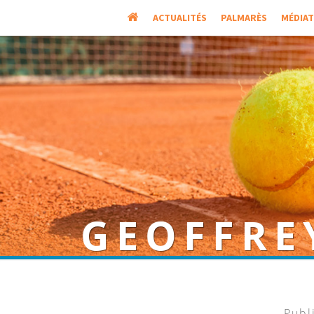
ACCUEIL
ACTUALITÉS
PALMARÈS
MÉDIA
GEOFFRE
Joueur français
Publ