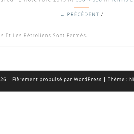
← PRÉCÉDENT
/
s Et Les Rétroliens Sont Fermés.
026
|
Fièrement propulsé par
WordPress
|
Thème :
N